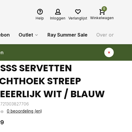
0
Winkelwagen
Help
Inloggen
Verlanglijst
ebon
Outlet
Ray Summer Sale
Over ons
Bl
en
SSS SERVETTEN
CHTHOEK STREEP
EEERLIJK WIT / BLAUW
8721303827706
0 beoordeling (en)
99