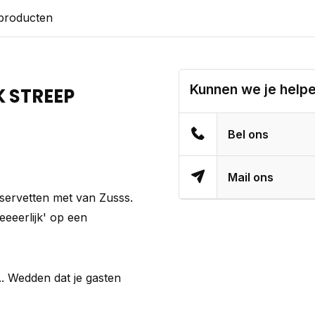
 producten
Kunnen we je help
 STREEP
Bel ons
Mail ons
 servetten met van Zusss.
eeerlijk' op een
... Wedden dat je gasten