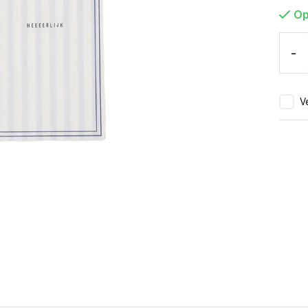
Op
-
Ve