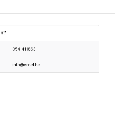
en?
054 411863
info@ernel.be