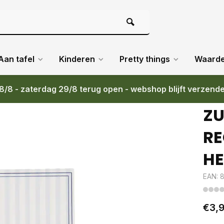
Aan tafel
Kinderen
Pretty things
Waard
8/8 - zaterdag 29/8 terug open - webshop blijft verzend
ERLIJK WIT / BLAUW
ZU
RE
HE
EAN: 
€3,