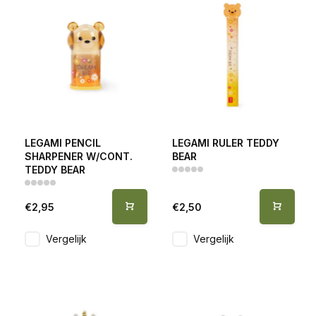
LEGAMI PENCIL
LEGAMI RULER TEDDY
SHARPENER W/CONT.
BEAR
TEDDY BEAR
€2,95
€2,50
Vergelijk
Vergelijk