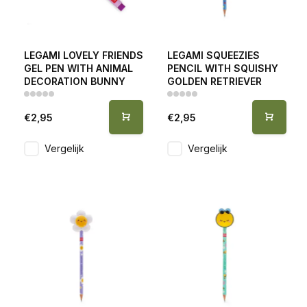
LEGAMI LOVELY FRIENDS
LEGAMI SQUEEZIES
GEL PEN WITH ANIMAL
PENCIL WITH SQUISHY
DECORATION BUNNY
GOLDEN RETRIEVER
€2,95
€2,95
Vergelijk
Vergelijk