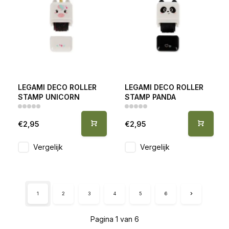
LEGAMI DECO ROLLER
LEGAMI DECO ROLLER
STAMP UNICORN
STAMP PANDA
€2,95
€2,95
Vergelijk
Vergelijk
1
2
3
4
5
6
Pagina 1 van 6