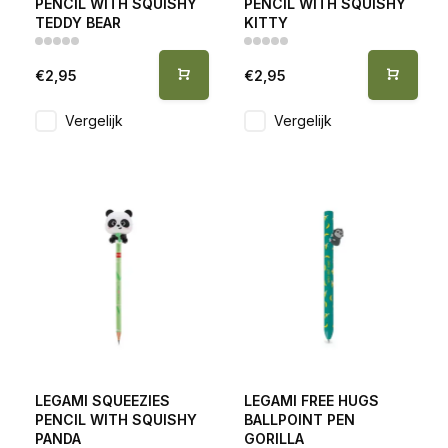
PENCIL WITH SQUISHY
PENCIL WITH SQUISHY
TEDDY BEAR
KITTY
€2,95
€2,95
Vergelijk
Vergelijk
LEGAMI SQUEEZIES
LEGAMI FREE HUGS
PENCIL WITH SQUISHY
BALLPOINT PEN
PANDA
GORILLA