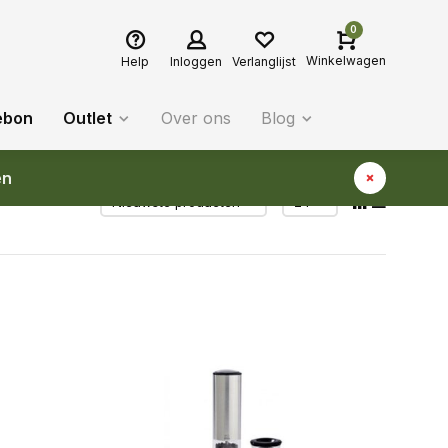
0
Winkelwagen
Help
Inloggen
Verlanglijst
ebon
Outlet
Over ons
Blog
en