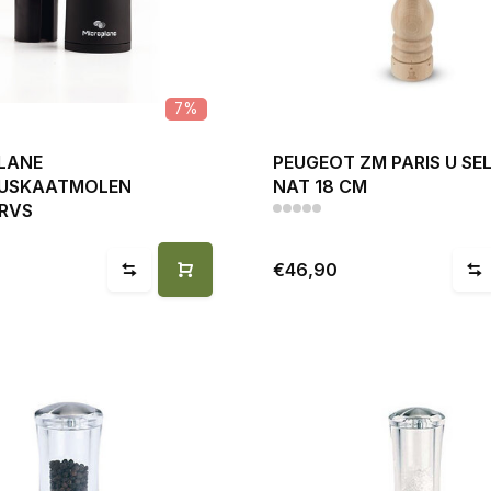
7%
LANE
PEUGEOT ZM PARIS U SE
USKAATMOLEN
NAT 18 CM
RVS
€46,90