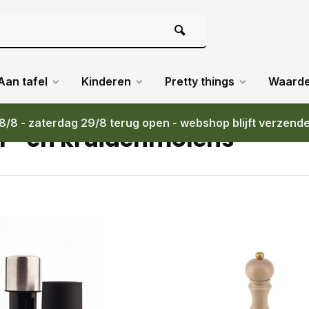
Aan tafel
Kinderen
Pretty things
Waard
8/8 - zaterdag 29/8 terug open - webshop blijft verzend
r- en kruidenmolens