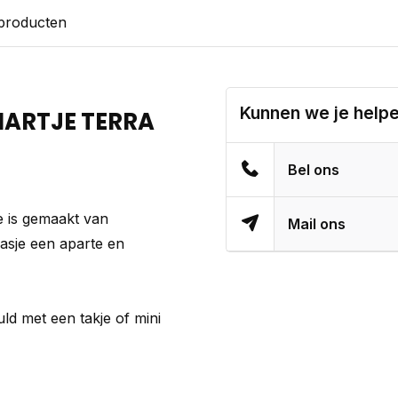
 producten
Kunnen we je help
HARTJE TERRA
Bel ons
je is gemaakt van
Mail ons
aasje een aparte en
uld met een takje of mini