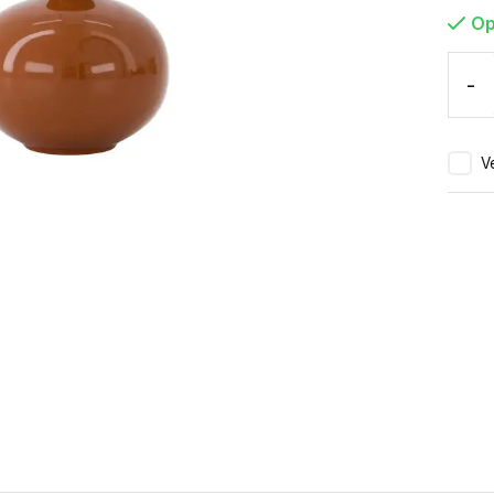
Op
-
Ve