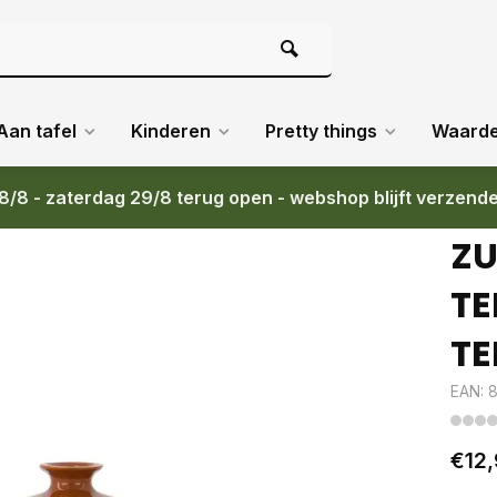
Aan tafel
Kinderen
Pretty things
Waard
8/8 - zaterdag 29/8 terug open - webshop blijft verzend
ZU
TE
TE
EAN: 
€12,