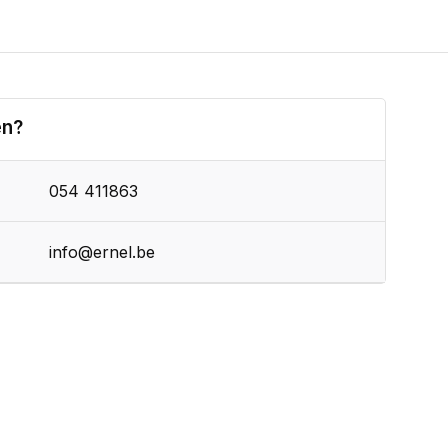
en?
054 411863
info@ernel.be