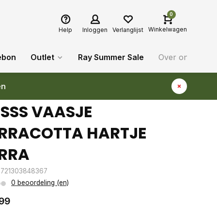
0
Winkelwagen
Help
Inloggen
Verlanglijst
ebon
Outlet
Ray Summer Sale
Over ons
Bl
en
SSS VAASJE
RRACOTTA HARTJE
RRA
8721303848367
0 beoordeling (en)
99