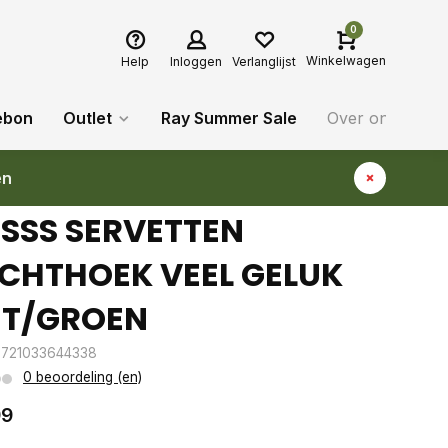
0
Winkelwagen
Help
Inloggen
Verlanglijst
ebon
Outlet
Ray Summer Sale
Over ons
Bl
en
SSS SERVETTEN
CHTHOEK VEEL GELUK
IT/GROEN
8721033644338
0 beoordeling (en)
99