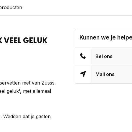
 producten
Kunnen we je help
 VEEL GELUK
Bel ons
Mail ons
 servetten met van Zusss.
el geluk', met allemaal
... Wedden dat je gasten