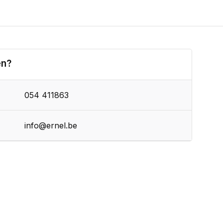
en?
054 411863
info@ernel.be