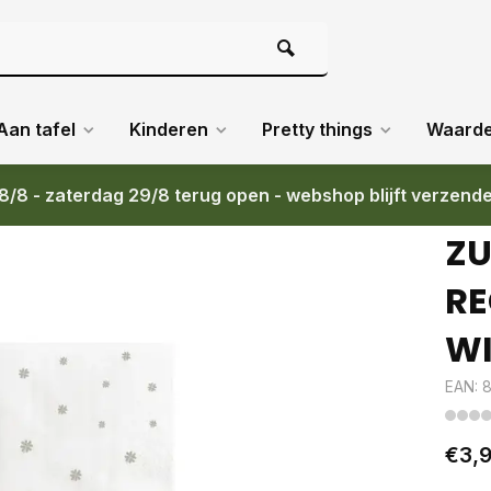
Aan tafel
Kinderen
Pretty things
Waard
8/8 - zaterdag 29/8 terug open - webshop blijft verzend
 WIT/GROEN
ZU
RE
W
EAN: 
€3,