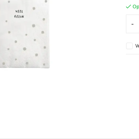
Op
-
Ve