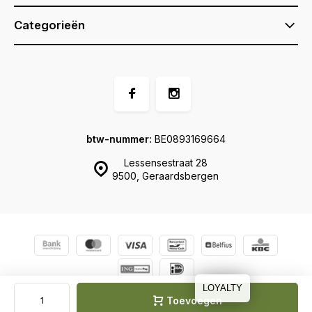
Categorieën
btw-nummer:
BE0893169664
Lessensestraat 28
9500, Geraardsbergen
© Ernel
Sitemap
LOYALTY
Toevoegen