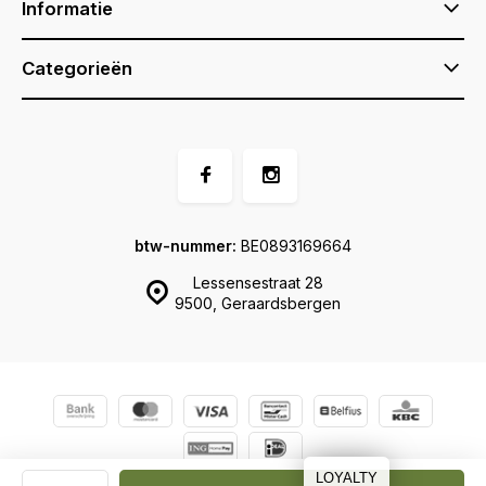
Informatie
Categorieën
btw-nummer:
BE0893169664
Lessensestraat 28
9500, Geraardsbergen
© Ernel
Sitemap
LOYALTY