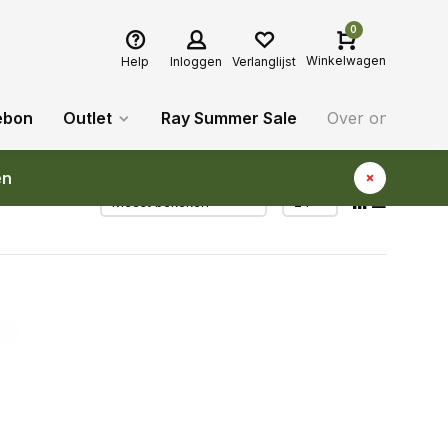
0
Winkelwagen
Help
Inloggen
Verlanglijst
ebon
Outlet
Ray Summer Sale
Over ons
Bl
en