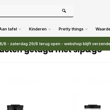
Aan tafel
Kinderen
Pretty things
Waard
8/8 - zaterdag 29/8 terug open - webshop blijft verzend
ucten getagd met sip&go