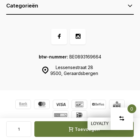
Categorieën
btw-nummer:
BE0893169664
Lessensestraat 28
9500, Geraardsbergen
0
Vergelijk
Start
product
© Ernel
Sitemap
LOYALTY
Toevoegen
U
Verwijder
heeft
alle
producten