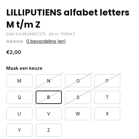
LILLIPUTIENS alfabet letters
M t/m Z
EAN: 5414834867275
Art.nr: 706047
0 beoordeling (en)
€2,00
Maak een keuze
M
N
O
P
Q
R
S
T
U
V
W
X
Y
Z