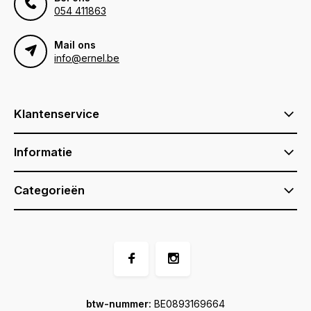
054 411863
Mail ons
info@ernel.be
Klantenservice
Informatie
Categorieën
btw-nummer:
BE0893169664