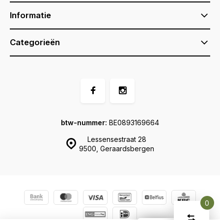
Informatie
Categorieën
btw-nummer:
BE0893169664
Lessensestraat 28
9500, Geraardsbergen
0
Vergelijk
Start