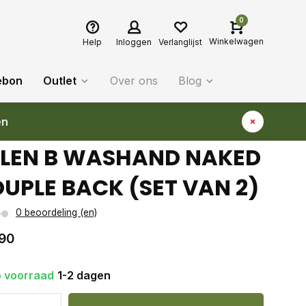
0
Winkelwagen
Help
Inloggen
Verlanglijst
ebon
Outlet
Over ons
Blog
en
LEN B WASHAND NAKED
UPLE BACK (SET VAN 2)
0 beoordeling (en)
90
 voorraad
1-2 dagen