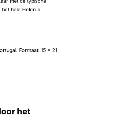
kaar met de typische
 het hele Helen b.
rtugal. Formaat: 15 x 21
door het