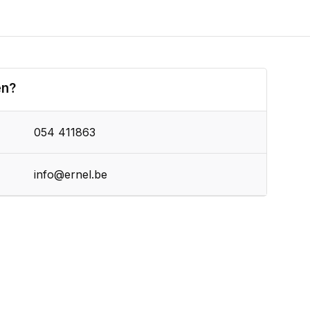
en?
054 411863
info@ernel.be