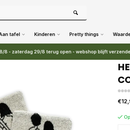
Aan tafel
Kinderen
Pretty things
Waard
8/8 - zaterdag 29/8 terug open - webshop blijft verzend
 VAN 2)
HE
CO
€12,
Op