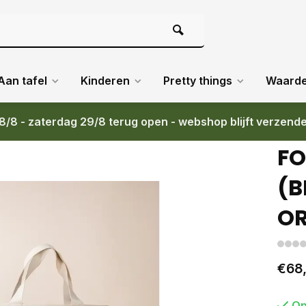
Aan tafel
Kinderen
Pretty things
Waard
8/8 - zaterdag 29/8 terug open - webshop blijft verzend
JE)
FO
(B
OR
€68
Op