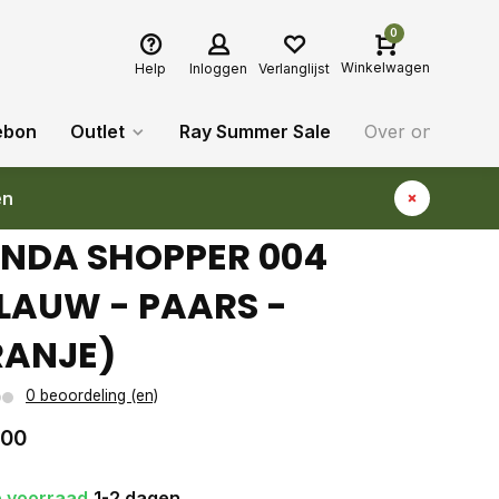
0
Winkelwagen
Help
Inloggen
Verlanglijst
ebon
Outlet
Ray Summer Sale
Over ons
Bl
en
NDA SHOPPER 004
LAUW - PAARS -
ANJE)
0 beoordeling (en)
,00
 voorraad
1-2 dagen