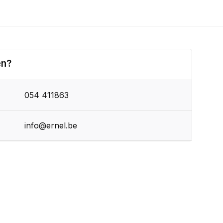
en?
054 411863
info@ernel.be