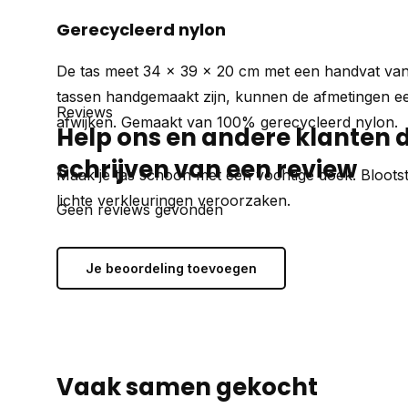
Gerecycleerd nylon
De tas meet 34 x 39 x 20 cm met een handvat va
tassen handgemaakt zijn, kunnen de afmetingen een
Reviews
afwijken. Gemaakt van 100% gerecycleerd nylon.
Help ons en andere klanten 
schrijven van een review
Maak je tas schoon met een vochtige doek. Blootst
lichte verkleuringen veroorzaken.
Geen reviews gevonden
Je beoordeling toevoegen
Vaak samen gekocht