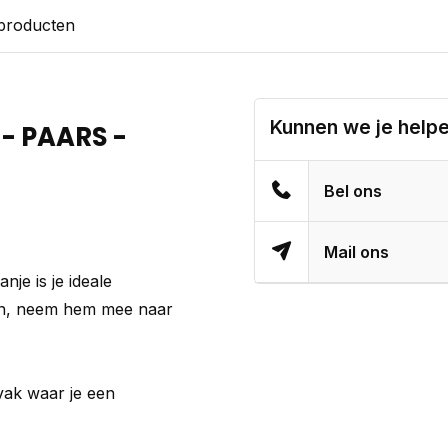
 producten
Kunnen we je help
- PAARS -
Bel ons
Mail ons
nje is je ideale
in, neem hem mee naar
vak waar je een