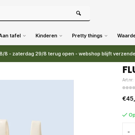
Aan tafel
Kinderen
Pretty things
Waard
8/8 - zaterdag 29/8 terug open - webshop blijft verzend
FL
Art.nr
€45
Op
-