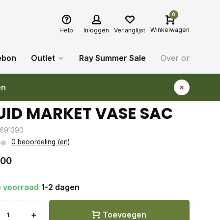
0
Winkelwagen
Help
Inloggen
Verlanglijst
ebon
Outlet
Ray Summer Sale
Over ons
Bl
en
UID MARKET VASE SAC
: 691390
0 beoordeling (en)
,00
 voorraad
1-2 dagen
+
Toevoegen