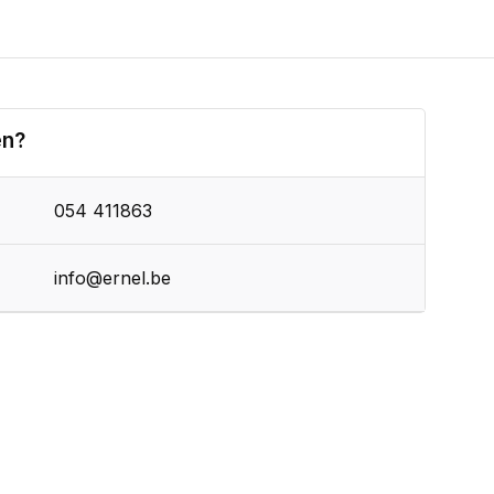
en?
054 411863
info@ernel.be