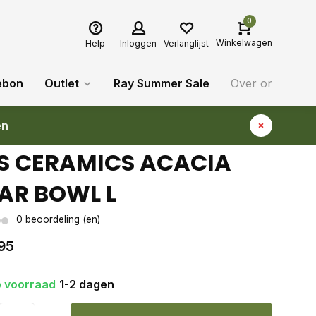
0
Winkelwagen
Help
Inloggen
Verlanglijst
ebon
Outlet
Ray Summer Sale
Over ons
Bl
en
S CERAMICS ACACIA
AR BOWL L
0 beoordeling (en)
95
 voorraad
1-2 dagen