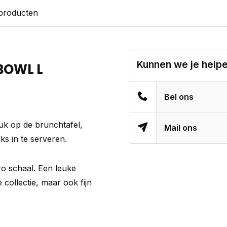
 producten
Kunnen we je help
BOWL L
Bel ons
uk op de brunchtafel,
Mail ons
s in te serveren.
ro schaal. Een leuke
 collectie, maar ook fijn