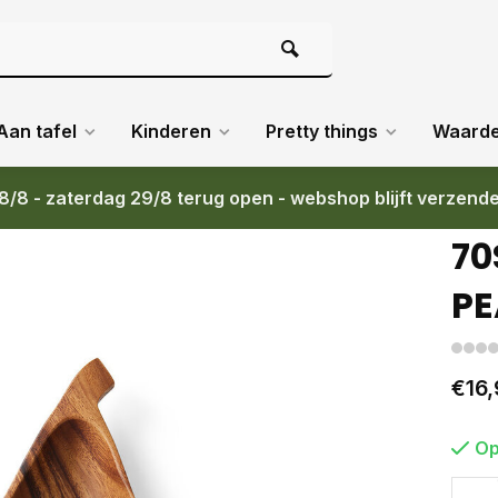
Aan tafel
Kinderen
Pretty things
Waard
8/8 - zaterdag 29/8 terug open - webshop blijft verzend
70
PE
€16,
Op