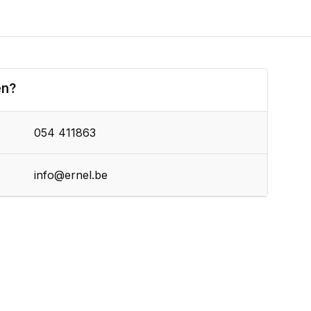
en?
054 411863
info@ernel.be