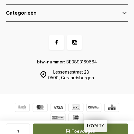
Categorieën
btw-nummer:
BE0893169664
Lessensestraat 28
9500, Geraardsbergen
© Ernel
Sitemap
LOYALTY
Toevoegen