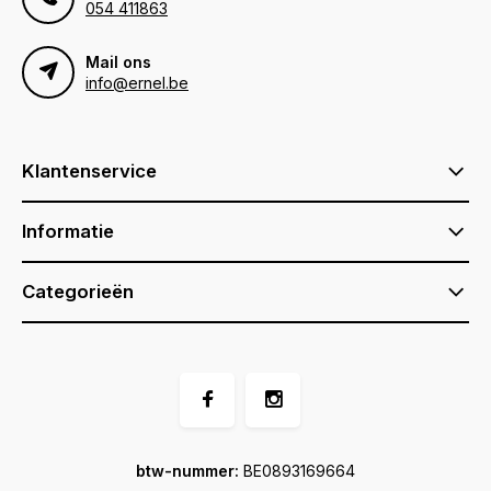
054 411863
Mail ons
info@ernel.be
Klantenservice
Informatie
Categorieën
btw-nummer:
BE0893169664