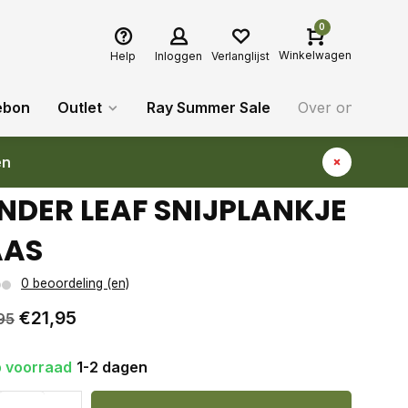
0
Winkelwagen
Help
Inloggen
Verlanglijst
ebon
Outlet
Ray Summer Sale
Over ons
Bl
en
NDER LEAF SNIJPLANKJE
AAS
0 beoordeling (en)
€21,95
95
 voorraad
1-2 dagen