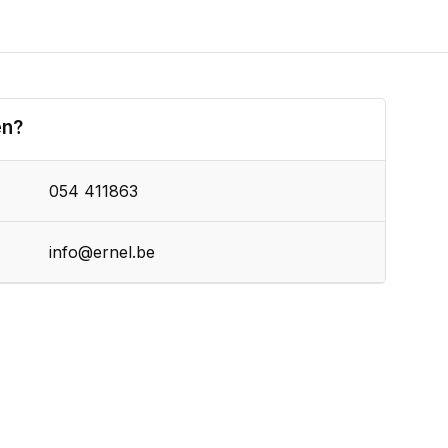
en?
054 411863
info@ernel.be