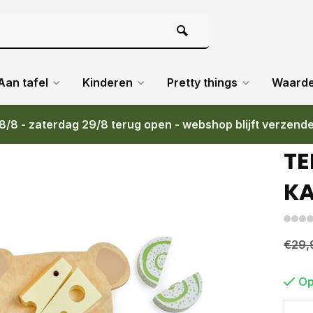
Aan tafel
Kinderen
Pretty things
Waard
8/8 - zaterdag 29/8 terug open - webshop blijft verzend
TE
K
€29,
Op