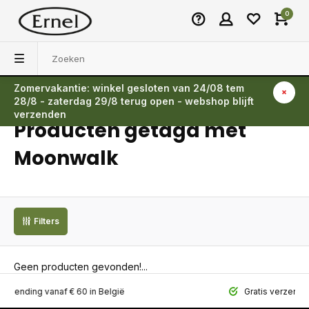
0
Zomervakantie: winkel gesloten van 24/08 tem
Terug
28/8 - zaterdag 29/8 terug open - webshop blijft
verzenden
Producten getagd met
Moonwalk
Filters
Geen producten gevonden!...
ing vanaf € 60 in België
Gratis verzending vana