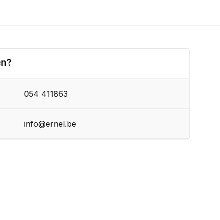
en?
054 411863
info@ernel.be