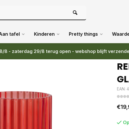
Aan tafel
Kinderen
Pretty things
Waard
8/8 - zaterdag 29/8 terug open - webshop blijft verzend
RE
GL
EAN: 
€19,
Op