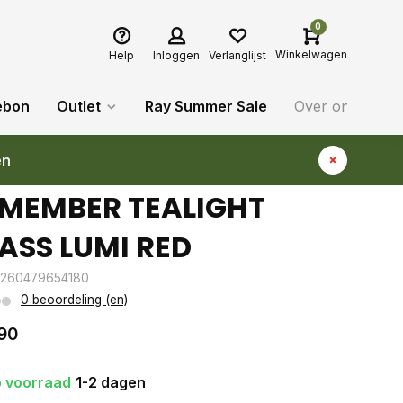
0
Winkelwagen
Help
Inloggen
Verlanglijst
ebon
Outlet
Ray Summer Sale
Over ons
Bl
en
MEMBER TEALIGHT
ASS LUMI RED
4260479654180
0 beoordeling (en)
90
 voorraad
1-2 dagen