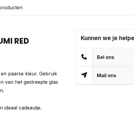
 producten
Kunnen we je help
UMI RED
Bel ons
e en paarse kleur. Gebruik
Mail ons
en van het gestreepte glas
en.
n ideaal cadeautje.