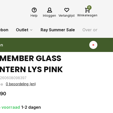
0
Winkelwagen
Help
Inloggen
Verlanglijst
ebon
Outlet
Ray Summer Sale
Over ons
Bl
en
MEMBER GLASS
NTERN LYS PINK
4260608098397
0 beoordeling (en)
,90
 voorraad
1-2 dagen