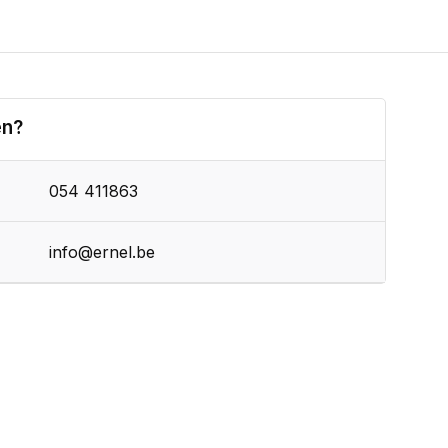
en?
054 411863
info@ernel.be