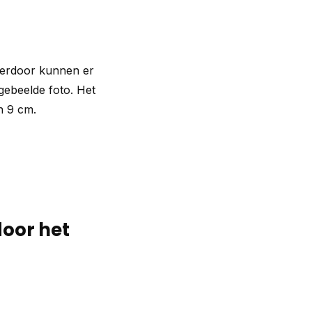
ierdoor kunnen er
fgebeelde foto. Het
n 9 cm.
door het