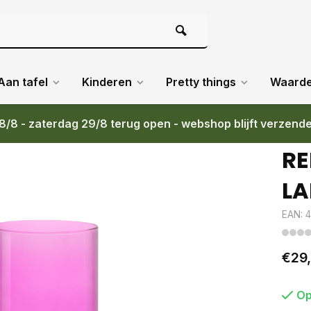
Aan tafel
Kinderen
Pretty things
Waard
8/8 - zaterdag 29/8 terug open - webshop blijft verzend
RE
LA
EAN: 
€29
Op