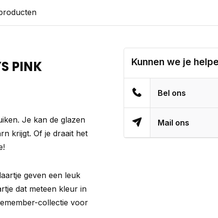
 producten
Kunnen we je help
S PINK
Bel ons
ruiken. Je kan de glazen
Mail ons
n krijgt. Of je draait het
e!
aartje geven een leuk
rtje dat meteen kleur in
Remember-collectie voor