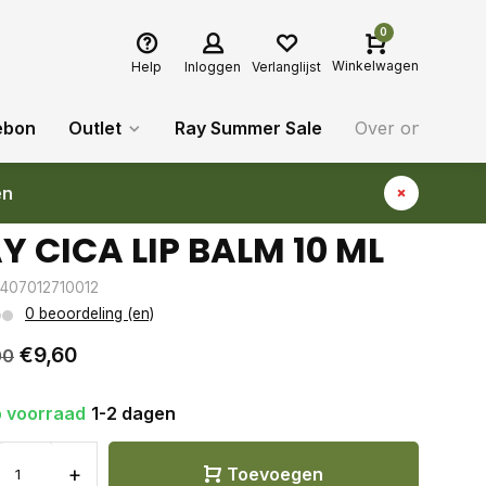
0
Winkelwagen
Help
Inloggen
Verlanglijst
ebon
Outlet
Ray Summer Sale
Over ons
Bl
en
Y CICA LIP BALM 10 ML
5407012710012
0 beoordeling (en)
€9,60
00
 voorraad
1-2 dagen
+
Toevoegen