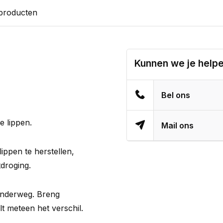
 producten
Kunnen we je help
Bel ons
e lippen.
Mail ons
ppen te herstellen,
tdroging.
onderweg. Breng
t meteen het verschil.