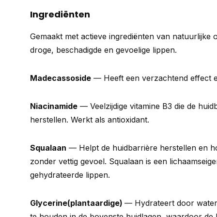
Ingrediënten
Gemaakt met actieve ingrediënten van natuurlijke 
droge, beschadigde en gevoelige lippen.
Madecassoside
— Heeft een verzachtend effect e
Niacinamide
— Veelzijdige vitamine B3 die de huidb
herstellen. Werkt als antioxidant.
Squalaan
— Helpt de huidbarrière herstellen en h
zonder vettig gevoel. Squalaan is een lichaamseigen
gehydrateerde lippen.
Glycerine
(plantaardige)
— Hydrateert door water
te houden in de bovenste huidlagen, waardoor de 