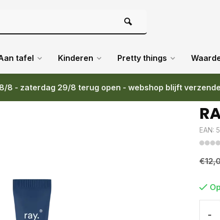
Aan tafel
Kinderen
Pretty things
Waard
8/8 - zaterdag 29/8 terug open - webshop blijft verzend
RA
EAN: 
€12,
Op
-