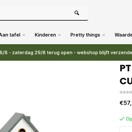
Aan tafel
Kinderen
Pretty things
Waard
8/8 - zaterdag 29/8 terug open - webshop blijft verzend
GREEN
PT
CU
€57
Op