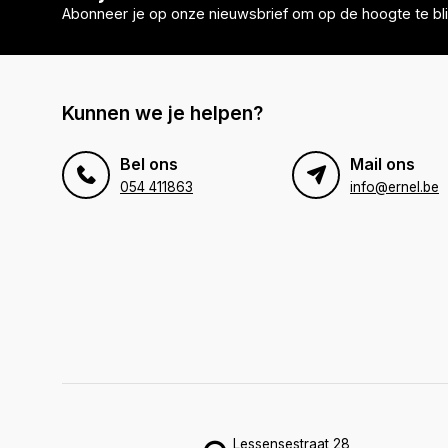
Abonneer je op onze nieuwsbrief om op de hoogte te bli
Kunnen we je helpen?
Bel ons
Mail ons
054 411863
info@ernel.be
Lessensestraat 28