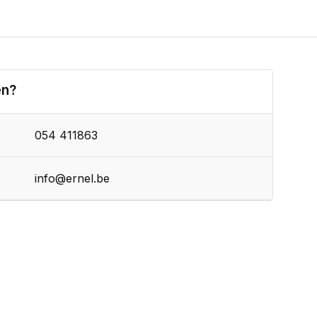
en?
054 411863
info@ernel.be