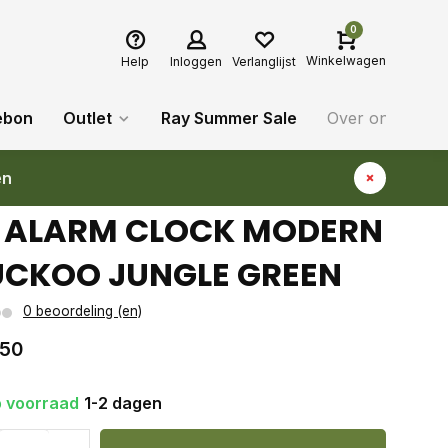
0
Winkelwagen
Help
Inloggen
Verlanglijst
ebon
Outlet
Ray Summer Sale
Over ons
Bl
en
 ALARM CLOCK MODERN
CKOO JUNGLE GREEN
0 beoordeling (en)
,50
 voorraad
1-2 dagen