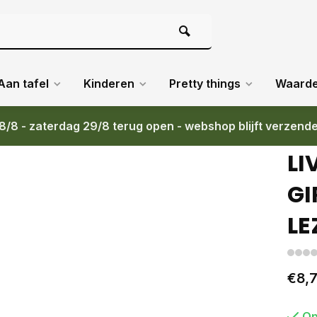
Aan tafel
Kinderen
Pretty things
Waard
8/8 - zaterdag 29/8 terug open - webshop blijft verzend
JE LEZEN
LI
GI
LE
€8,
Op