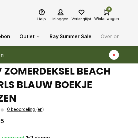
0
Winkelwagen
Help
Inloggen
Verlanglijst
ebon
Outlet
Ray Summer Sale
Over ons
Bl
en
V ZOMERDEKSEL BEACH
RLS BLAUW BOEKJE
ZEN
0 beoordeling (en)
75
 voorraad
1-2 dagen