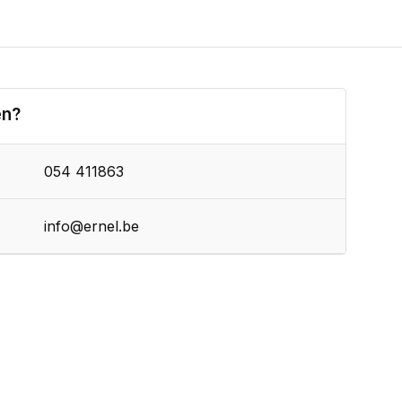
en?
054 411863
info@ernel.be