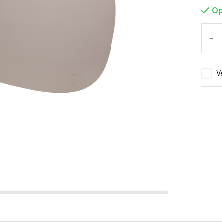
Op
-
Ve