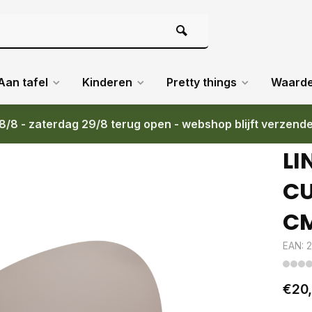
Aan tafel
Kinderen
Pretty things
Waard
8/8 - zaterdag 29/8 terug open - webshop blijft verzend
x 44 CM
LI
CU
C
EAN: 
€20