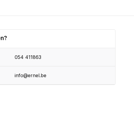
en?
054 411863
info@ernel.be