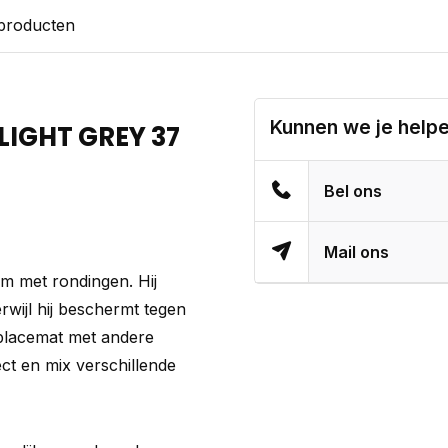
 producten
Kunnen we je help
LIGHT GREY 37
Bel ons
Mail ons
rm met rondingen. Hij
erwijl hij beschermt tegen
placemat met andere
ect en mix verschillende