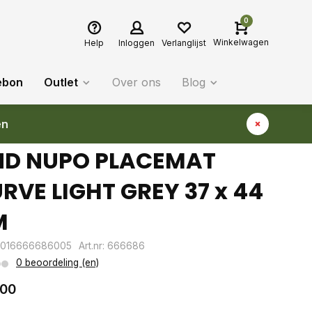
0
Winkelwagen
Help
Inloggen
Verlanglijst
ebon
Outlet
Over ons
Blog
en
ND NUPO PLACEMAT
RVE LIGHT GREY 37 x 44
M
2016666686005
Art.nr: 666686
0 beoordeling (en)
,00