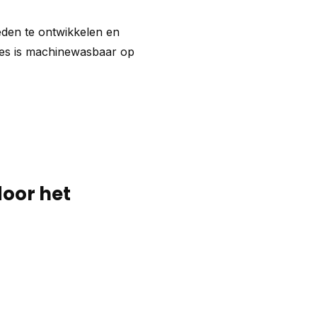
heden te ontwikkelen en
ules is machinewasbaar op
door het