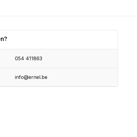
en?
054 411863
info@ernel.be