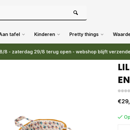
Aan tafel
Kinderen
Pretty things
Waard
8/8 - zaterdag 29/8 terug open - webshop blijft verzend
LI
EN
€29
Op