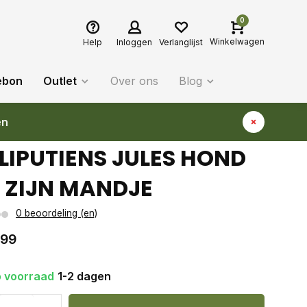
0
Winkelwagen
Help
Inloggen
Verlanglijst
ebon
Outlet
Over ons
Blog
en
LLIPUTIENS JULES HOND
 ZIJN MANDJE
0 beoordeling (en)
,99
 voorraad
1-2 dagen