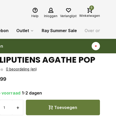
0
Winkelwagen
Help
Inloggen
Verlanglijst
ebon
Outlet
Ray Summer Sale
Over ons
Bl
en
LLIPUTIENS AGATHE POP
0 beoordeling (en)
,99
 voorraad
1-2 dagen
+
Toevoegen