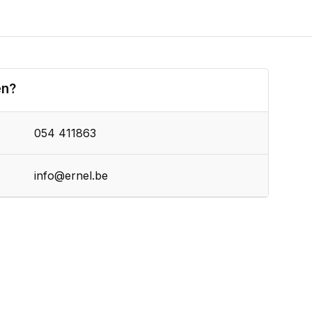
en?
054 411863
info@ernel.be