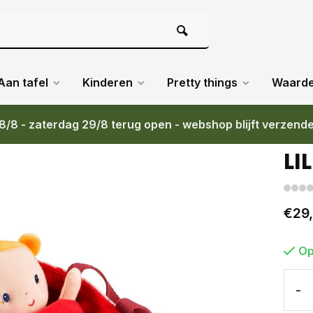
Aan tafel
Kinderen
Pretty things
Waard
8/8 - zaterdag 29/8 terug open - webshop blijft verzend
LI
€29
Op
-