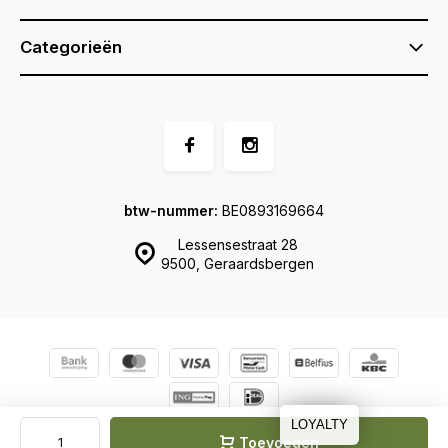
Categorieën
btw-nummer:
BE0893169664
Lessensestraat 28
9500, Geraardsbergen
© Ernel
Sitemap
LOYALTY
Toevoegen