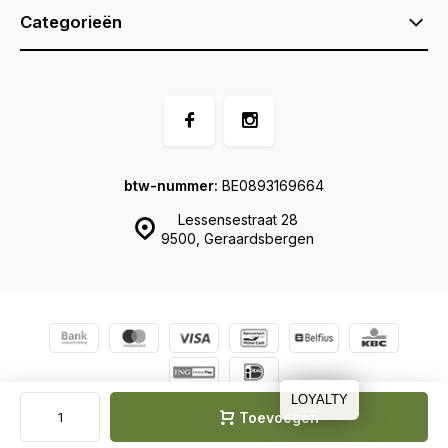
Categorieën
btw-nummer:
BE0893169664
Lessensestraat 28
9500, Geraardsbergen
© Ernel
Sitemap
LOYALTY
Toevoegen