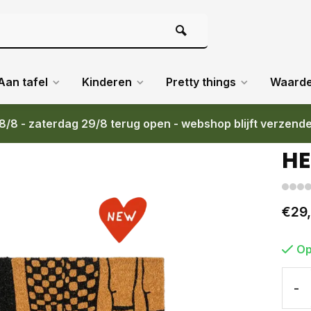
Aan tafel
Kinderen
Pretty things
Waard
8/8 - zaterdag 29/8 terug open - webshop blijft verzend
HE
€29
Op
-