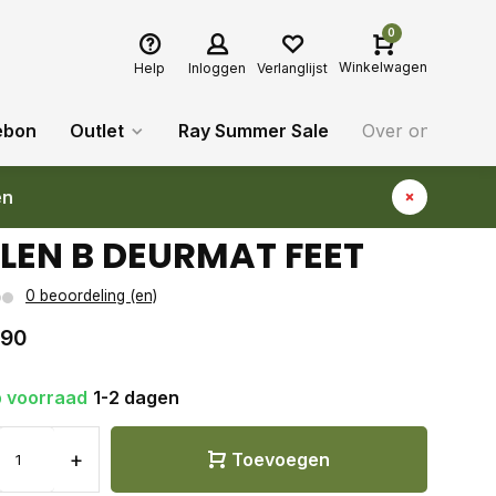
0
Winkelwagen
Help
Inloggen
Verlanglijst
ebon
Outlet
Ray Summer Sale
Over ons
Bl
en
LEN B DEURMAT FEET
0 beoordeling (en)
,90
 voorraad
1-2 dagen
+
Toevoegen