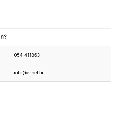
en?
054 411863
info@ernel.be