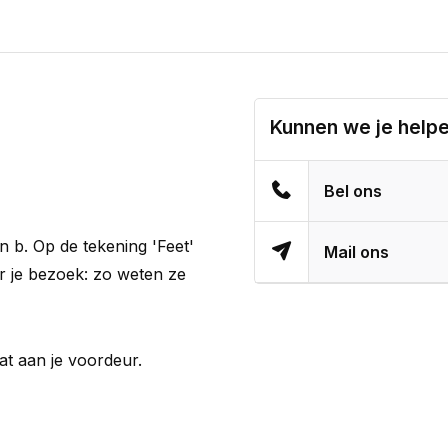
Kunnen we je help
Bel ons
n b. Op de tekening 'Feet'
Mail ons
or je bezoek: zo weten ze
t aan je voordeur.