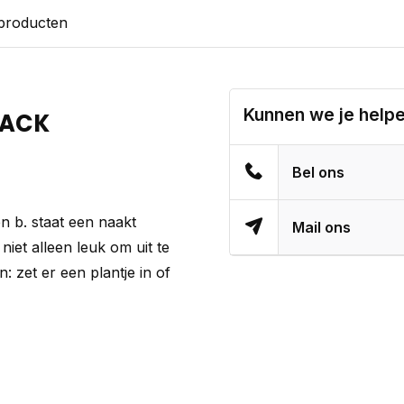
 producten
Kunnen we je help
BACK
Bel ons
n b. staat een naakt
Mail ons
niet alleen leuk om uit te
: zet er een plantje in of