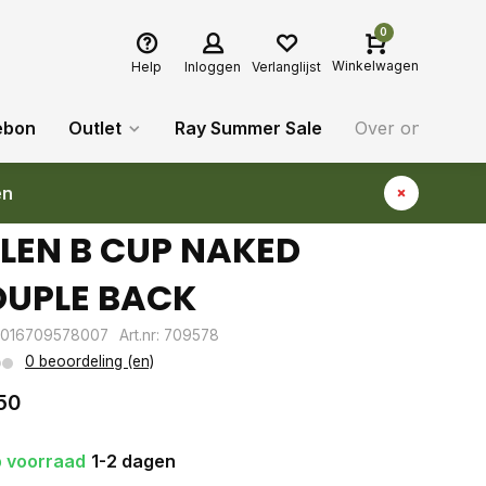
0
Winkelwagen
Help
Inloggen
Verlanglijst
ebon
Outlet
Ray Summer Sale
Over ons
Bl
en
LEN B CUP NAKED
UPLE BACK
2016709578007
Art.nr: 709578
0 beoordeling (en)
50
 voorraad
1-2 dagen