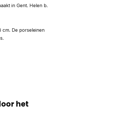
aakt in Gent. Helen b.
8 cm. De porseleinen
s.
door het