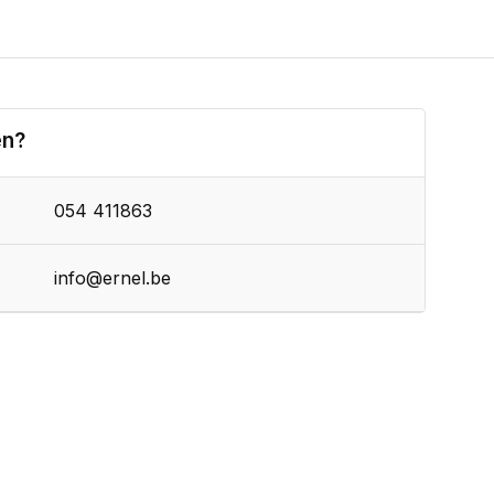
en?
054 411863
info@ernel.be