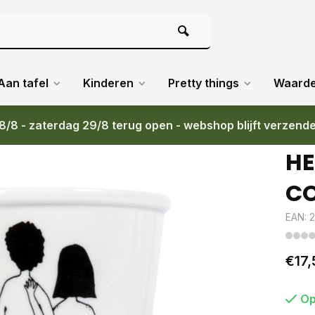
Aan tafel
Kinderen
Pretty things
Waard
8/8 - zaterdag 29/8 terug open - webshop blijft verzend
HE
CO
EAN: 
€17,
Op