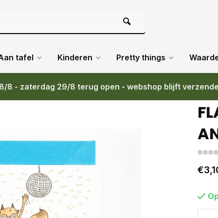
Aan tafel
Kinderen
Pretty things
Waard
8/8 - zaterdag 29/8 terug open - webshop blijft verzend
FL
AN
€3,1
Op