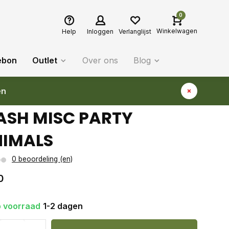
0
Winkelwagen
Help
Inloggen
Verlanglijst
ebon
Outlet
Over ons
Blog
en
ASH MISC PARTY
IMALS
0 beoordeling (en)
0
 voorraad
1-2 dagen