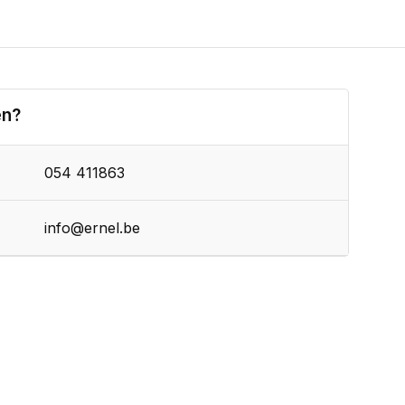
en?
054 411863
info@ernel.be