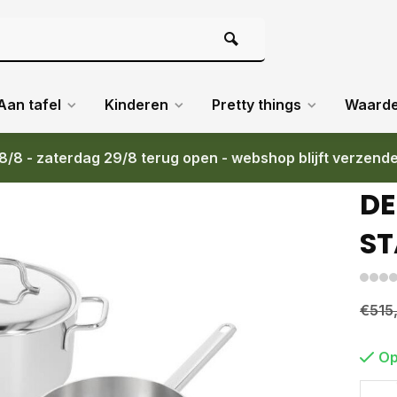
Aan tafel
Kinderen
Pretty things
Waard
8/8 - zaterdag 29/8 terug open - webshop blijft verzend
DE
ST
€515
Op