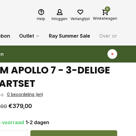
0
Winkelwagen
Help
Inloggen
Verlanglijst
ebon
Outlet
Ray Summer Sale
Over ons
Bl
en
M APOLLO 7 - 3-DELIGE
ARTSET
0 beoordeling (en)
€379,00
,00
 voorraad
1-2 dagen