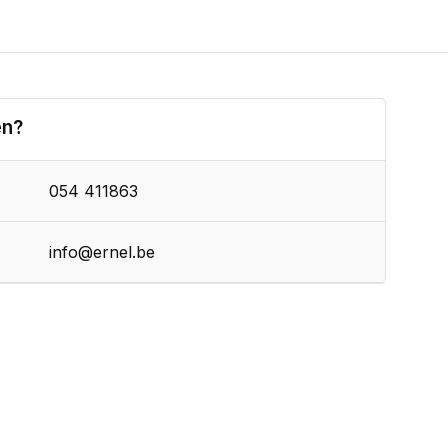
en?
054 411863
info@ernel.be