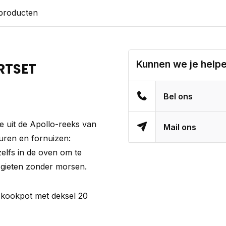
 producten
Kunnen we je help
ARTSET
Bel ons
 uit de Apollo-reeks van
Mail ons
uren en fornuizen:
elfs in de oven om te
 gieten zonder morsen.
, kookpot met deksel 20