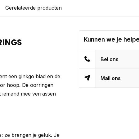
Gerelateerde producten
Kunnen we je help
RINGS
Bel ons
ent een ginkgo blad en de
Mail ons
voor hoop. De oorringen
ook iemand mee verrassen
ls: ze brengen je geluk. Je