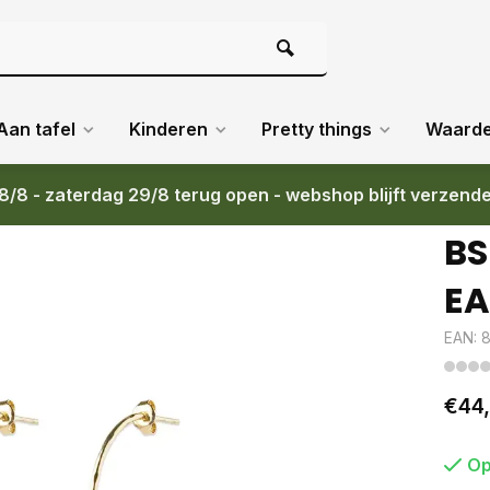
Aan tafel
Kinderen
Pretty things
Waard
8/8 - zaterdag 29/8 terug open - webshop blijft verzend
BS
EA
EAN: 
€44
Op