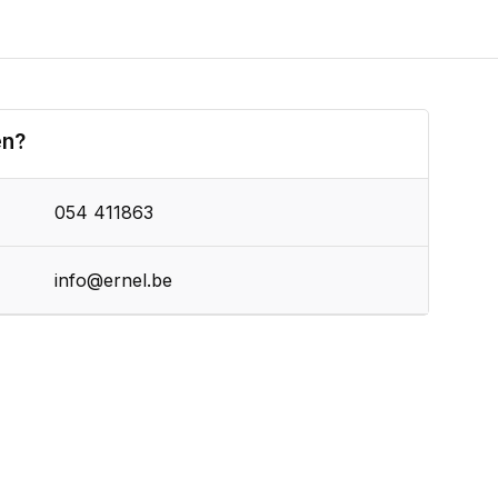
en?
054 411863
info@ernel.be