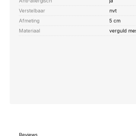
Anti-allergisch
ja
Verstelbaar
nvt
Afmeting
5 cm
Materiaal
verguld mes
Reviews