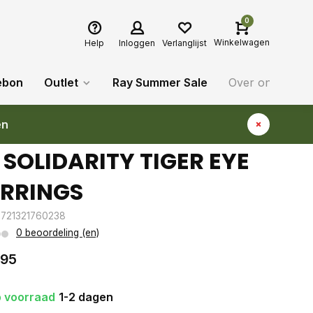
0
Winkelwagen
Help
Inloggen
Verlanglijst
ebon
Outlet
Ray Summer Sale
Over ons
Bl
en
 SOLIDARITY TIGER EYE
RRINGS
8721321760238
0 beoordeling (en)
,95
 voorraad
1-2 dagen