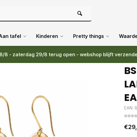
Aan tafel
Kinderen
Pretty things
Waard
8/8 - zaterdag 29/8 terug open - webshop blijft verzend
BS
LA
EA
EAN: 
€29