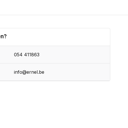
en?
054 411863
info@ernel.be