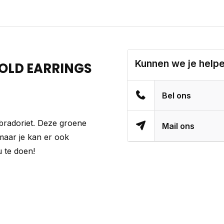
Kunnen we je help
OLD EARRINGS
Bel ons
bradoriet. Deze groene
Mail ons
 maar je kan er ook
 te doen!