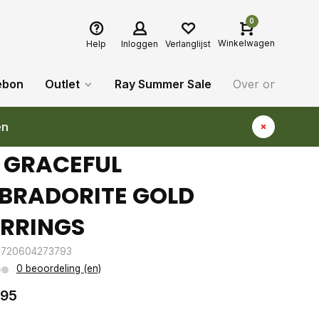
0
Winkelwagen
Help
Inloggen
Verlanglijst
ebon
Outlet
Ray Summer Sale
Over ons
Bl
en
 GRACEFUL
BRADORITE GOLD
RRINGS
8720604273793
0 beoordeling (en)
,95