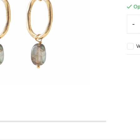
Op
-
Ve