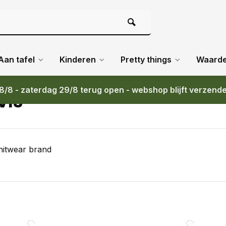
Aan tafel
Kinderen
Pretty things
Waard
8/8 - zaterdag 29/8 terug open - webshop blijft verzend
VIS
nitwear brand