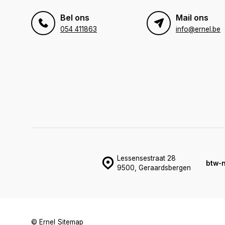
Bel ons
Mail ons
054 411863
info@ernel.be
Lessensestraat 28
btw-
9500, Geraardsbergen
© Ernel
Sitemap