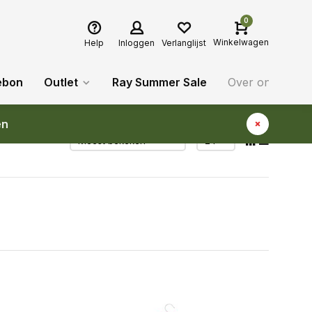
0
Winkelwagen
Help
Inloggen
Verlanglijst
ebon
Outlet
Ray Summer Sale
Over ons
Bl
en