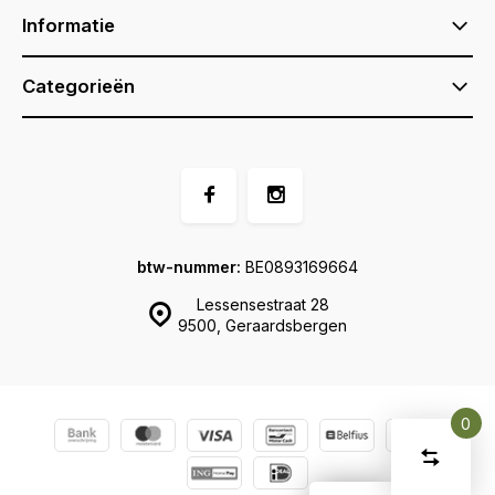
Informatie
Categorieën
btw-nummer:
BE0893169664
Lessensestraat 28
9500, Geraardsbergen
0
Vergelijk
Start
product