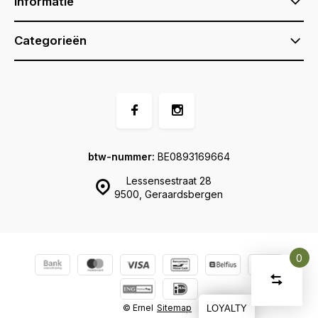
Informatie
Categorieën
btw-nummer:
BE0893169664
Lessensestraat 28
9500, Geraardsbergen
0
Vergelijk
Start
product
U
© Ernel
Sitemap
Verwijder
LOYALTY
heeft
alle