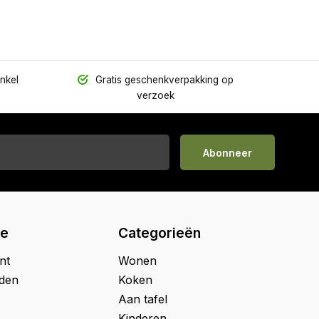
inkel
Gratis geschenkverpakking op
verzoek
Abonneer
ie
Categorieën
nt
Wonen
jden
Koken
Aan tafel
Kinderen