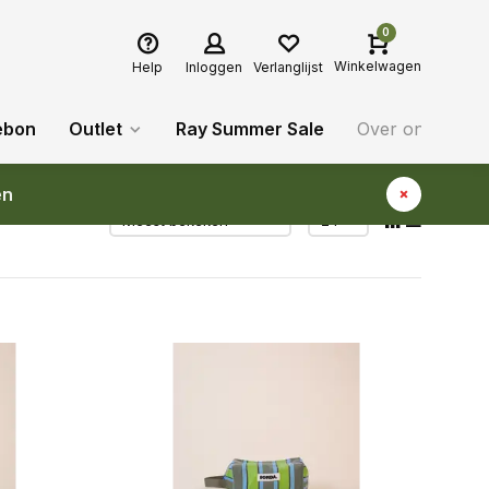
0
Winkelwagen
Help
Inloggen
Verlanglijst
ebon
Outlet
Ray Summer Sale
Over ons
Bl
en