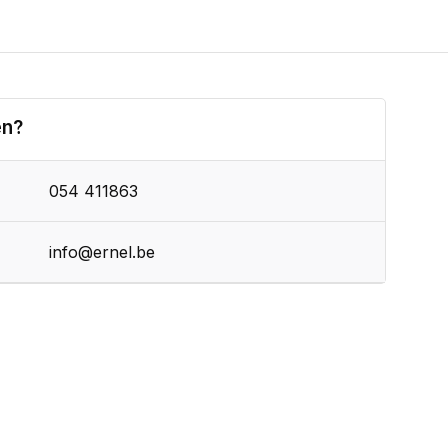
en?
054 411863
info@ernel.be