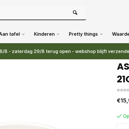
Aan tafel
Kinderen
Pretty things
Waard
8/8 - zaterdag 29/8 terug open - webshop blijft verzend
AS
21
€15,
Op