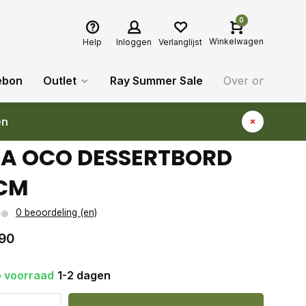
0
Winkelwagen
Help
Inloggen
Verlanglijst
ebon
Outlet
Ray Summer Sale
Over ons
Bl
en
A OCO DESSERTBORD
CM
0 beoordeling (en)
90
 voorraad
1-2 dagen