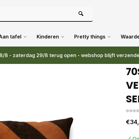
Aan tafel
Kinderen
Pretty things
Waard
8/8 - zaterdag 29/8 terug open - webshop blijft verzend
EPTEMBER 40X60
70
VE
SE
€34
Op