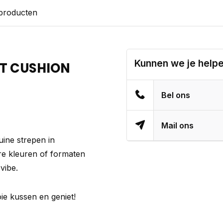
 producten
Kunnen we je help
ET CUSHION
Bel ons
Mail ons
uine strepen in
re kleuren of formaten
vibe.
oie kussen en geniet!