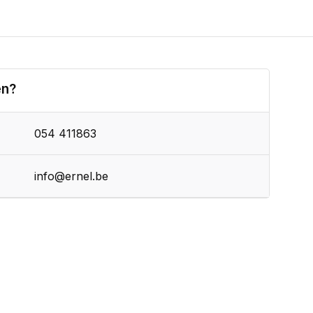
en?
054 411863
info@ernel.be