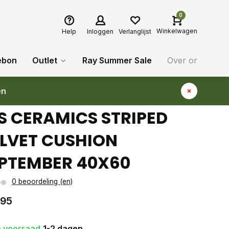
0
Winkelwagen
Help
Inloggen
Verlanglijst
ebon
Outlet
Ray Summer Sale
Over ons
Bl
en
S CERAMICS STRIPED
LVET CUSHION
PTEMBER 40X60
0 beoordeling (en)
,95
 voorraad
1-2 dagen